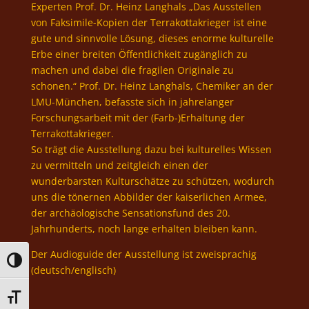
Experten Prof. Dr. Heinz Langhals „Das Ausstellen
von Faksimile-Kopien der Terrakottakrieger ist eine
gute und sinnvolle Lösung, dieses enorme kulturelle
Erbe einer breiten Öffentlichkeit zugänglich zu
machen und dabei die fragilen Originale zu
schonen.“ Prof. Dr. Heinz Langhals, Chemiker an der
LMU-München, befasste sich in jahrelanger
Forschungsarbeit mit der (Farb-)Erhaltung der
Terrakottakrieger.
So trägt die Ausstellung dazu bei kulturelles Wissen
zu vermitteln und zeitgleich einen der
wunderbarsten Kulturschätze zu schützen, wodurch
uns die tönernen Abbilder der kaiserlichen Armee,
der archäologische Sensationsfund des 20.
Jahrhunderts, noch lange erhalten bleiben kann.
Der Audioguide der Ausstellung ist zweisprachig
Umschalten auf hohe Kontraste
(deutsch/englisch)
Schrift vergrößern