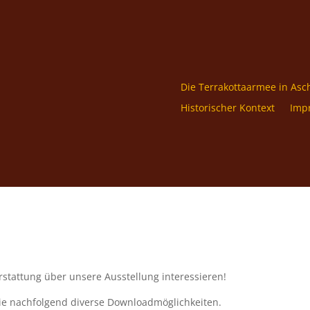
Die Terrakottaarmee in Asc
Historischer Kontext
Imp
erstattung über unsere Ausstellung interessieren!
 Sie nachfolgend diverse Downloadmöglichkeiten.