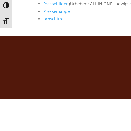
Pressebilder
(Urheber : ALL IN ONE Ludwigs
Umschalten auf hohe Kontraste
Pressemappe
Broschüre
Schrift vergrößern