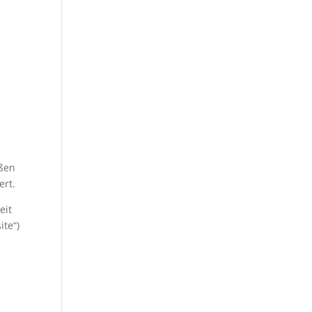
oßen
ert.
eit
ite“)