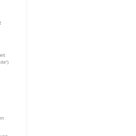
2
eit
ite“)
en