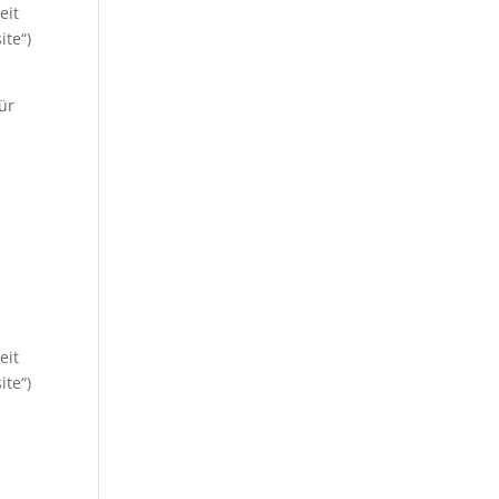
eit
ite“)
ür
eit
ite“)