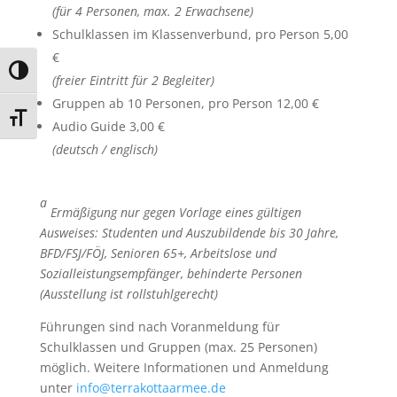
(für 4 Personen, max. 2 Erwachsene)
Schulklassen im Klassenverbund, pro Person 5,00
€
Umschalten auf hohe Kontraste
(freier Eintritt für 2 Begleiter)
Gruppen ab 10 Personen, pro Person 12,00 €
Schrift vergrößern
Audio Guide 3,00 €
(deutsch / englisch)
a
Ermäßigung nur gegen Vorlage eines gültigen
Ausweises: Studenten und Auszubildende bis 30 Jahre,
BFD/FSJ/FÖJ, Senioren 65+, Arbeitslose und
Sozialleistungsempfänger, behinderte Personen
(Ausstellung ist rollstuhlgerecht)
Führungen sind nach Voranmeldung für
Schulklassen und Gruppen (max. 25 Personen)
möglich. Weitere Informationen und Anmeldung
unter
info@terrakottaarmee.de