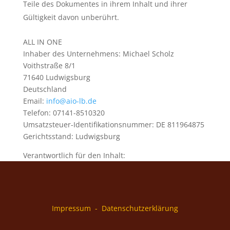
Teile des Dokumentes in ihrem Inhalt und ihrer
Gültigkeit davon unberührt.
ALL IN ONE
Inhaber des Unternehmens: Michael Scholz
Voithstraße 8/1
71640 Ludwigsburg
Deutschland
Email:
info@aio-lb.de
Telefon: 07141-8510320
Umsatzsteuer-Identifikationsnummer: DE 811964875
Gerichtsstand: Ludwigsburg
Verantwortlich für den Inhalt:
Impressum
-
Datenschutzerklärung