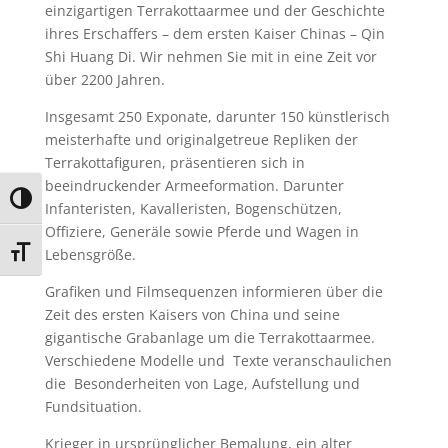
einzigartigen Terrakottaarmee und der Geschichte
ihres Erschaffers – dem ersten Kaiser Chinas – Qin
Shi Huang Di. Wir nehmen Sie mit in eine Zeit vor
über 2200 Jahren.
Insgesamt 250 Exponate, darunter 150 künstlerisch
meisterhafte und originalgetreue Repliken der
Terrakottafiguren, präsentieren sich in
beeindruckender Armeeformation. Darunter
Umschalten auf hohe Kontraste
Infanteristen, Kavalleristen, Bogenschützen,
Offiziere, Generäle sowie Pferde und Wagen in
Schrift vergrößern
Lebensgröße.
Grafiken und Filmsequenzen informieren über die
Zeit des ersten Kaisers von China und seine
gigantische Grabanlage um die Terrakottaarmee.
Verschiedene Modelle und Texte veranschaulichen
die Besonderheiten von Lage, Aufstellung und
Fundsituation.
Krieger in ursprünglicher Bemalung, ein alter